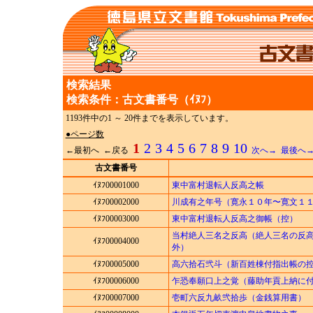
検索結果
検索条件：古文書番号（ｲﾇﾌ）
1193件中の1 ～ 20件までを表示しています。
●ページ数
1
2
3
4
5
6
7
8
9
10
←最初へ ←戻る
次へ→
最後へ
古文書番号
ｲﾇﾌ00001000
東中富村退転人反高之帳
ｲﾇﾌ00002000
川成有之年号（寛永１０年〜寛文１
ｲﾇﾌ00003000
東中富村退転人反高之御帳（控）
当村絶人三名之反高（絶人三名の反
ｲﾇﾌ00004000
外）
ｲﾇﾌ00005000
高六拾石弐斗（新百姓棟付指出帳の
ｲﾇﾌ00006000
乍恐奉願口上之覚（藤助年貢上納に
ｲﾇﾌ00007000
壱町六反九畝弐拾歩（金銭算用書）