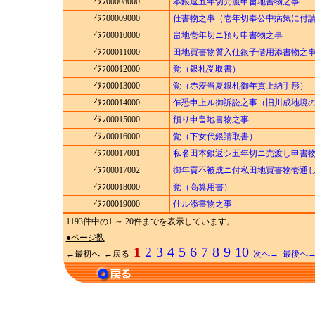
ｲﾇﾌ00008000
本銀返五年切売渡申畠地書物之事
ｲﾇﾌ00009000
仕書物之事（壱年切奉公中病気に付
ｲﾇﾌ00010000
畠地壱年切ニ預り申書物之事
ｲﾇﾌ00011000
田地買書物質入仕銀子借用添書物之
ｲﾇﾌ00012000
覚（銀札受取書）
ｲﾇﾌ00013000
覚（赤麦当夏銀札御年貢上納手形）
ｲﾇﾌ00014000
乍恐申上ル御訴訟之事（旧川成地境
ｲﾇﾌ00015000
預り申畠地書物之事
ｲﾇﾌ00016000
覚（下女代銀請取書）
ｲﾇﾌ00017001
私名田本銀返シ五年切ニ売渡し申書
ｲﾇﾌ00017002
御年貢不被成ニ付私田地買書物壱通
ｲﾇﾌ00018000
覚（高算用書）
ｲﾇﾌ00019000
仕ル添書物之事
1193件中の1 ～ 20件までを表示しています。
●ページ数
1
2
3
4
5
6
7
8
9
10
←最初へ ←戻る
次へ→
最後へ