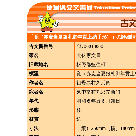
「覚（赤麦当夏銀札御年貢上納手形）」の詳細情
古文書番号
ｲﾇﾌ00013000
家名
犬伏家文書
旧蔵地名
板野郡藍住町
標題
覚（赤麦当夏銀札御年貢上
作者名
祖母島村久兵衛
宛者名
東中富村九郎左衛門
年代
明和６年丑６月朔日
形態
枚
材質
紙
寸法
（縦）250mm（横）180mm