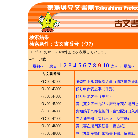
検索結果
検索条件：古文書番号（ｲﾇﾌ）
1193件中の161 ～ 180件までを表示しています。
●ページ数
1
2
3
4
5
6
7
8
9
10
←最初へ
←戻る
次へ→
最後へ
古文書番号
ｲﾇﾌ00142000
乍恐申上ル御訴訟之事（道路道筋替
ｲﾇﾌ00143000
預り申赤麦之事（手形）
ｲﾇﾌ00144000
預り申米之事（手形）
ｲﾇﾌ00145000
覚（寛文四年九郎左衛門弟茂左衛門
ｲﾇﾌ00146000
先祖嫡子九郎左衛門（畠地配分出入
ｲﾇﾌ00147000
右之通先祖（畠地出入、反古紙）
ｲﾇﾌ00148000
覚（喜左衛門家筋書、反古紙）
ｲﾇﾌ00149000
覚（九郎左衛門家筋書下書、反古紙