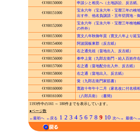
ｲﾇﾌ00150000
申談シと相見へ（土地訴訟、反古紙
宝永六年（宝永六年・宝暦三年の検
ｲﾇﾌ00151000
出す件、他名負譲請・五年切買地・
宝永六年（宝永六年・宝暦三年検地
ｲﾇﾌ00152000
の件外）
ｲﾇﾌ00153000
寛文八年秋御年貢（寛文八年より延
ｲﾇﾌ00154000
阿波国板東郡（反古紙）
ｲﾇﾌ00155000
右之通先祖（畠地出入、反古紙）
ｲﾇﾌ00156000
奉申上覚（九郎左衛門・給人百姓作
ｲﾇﾌ00157000
右之通（畠地配分出入外、反古紙）
ｲﾇﾌ00158000
右之通（畠地出入、反古紙）
ｲﾇﾌ00159000
覚（九郎左衛門家筋書）
ｲﾇﾌ00160000
寛政十年午十二月（家名改に付名積
ｲﾇﾌ00161000
（八郎兵衛）（書簡)
1193件中の161 ～ 180件までを表示しています。
●ページ数
1
2
3
4
5
6
7
8
9
10
←最初へ
←戻る
次へ→
最後へ