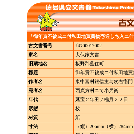
「御年貢不被成ニ付私田地買書物壱通しち入ニ仕
古文書番号
ｲﾇﾌ00017002
家名
犬伏家文書
旧蔵地名
板野郡藍住町
標題
御年貢不被成ニ付私田地買
作者名
東中富村銀借主与次右衛門
宛者名
西貞方村ニて小兵衛
年代
延宝２年丑ノ極月２２日
形態
枚
材質
紙
寸法
（縦）266mm（横）284mm