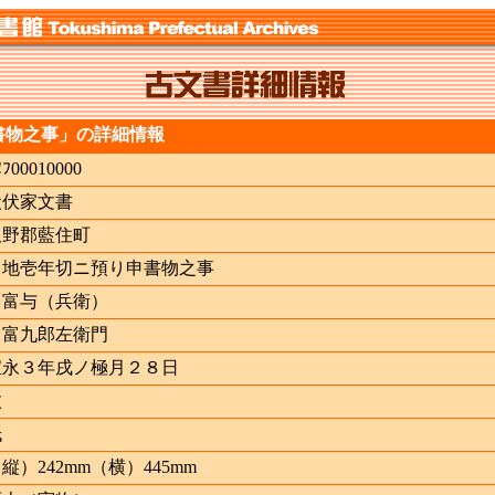
書物之事」の詳細情報
ﾇﾌ00010000
犬伏家文書
板野郡藍住町
畠地壱年切ニ預り申書物之事
中富与（兵衛）
中富九郎左衛門
宝永３年戌ノ極月２８日
枚
紙
縦）242mm（横）445mm