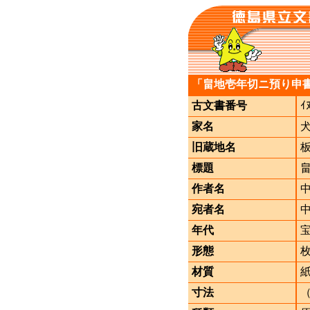
「畠地壱年切ニ預り申
古文書番号
ｲ
家名
旧蔵地名
標題
作者名
宛者名
年代
形態
材質
寸法
（