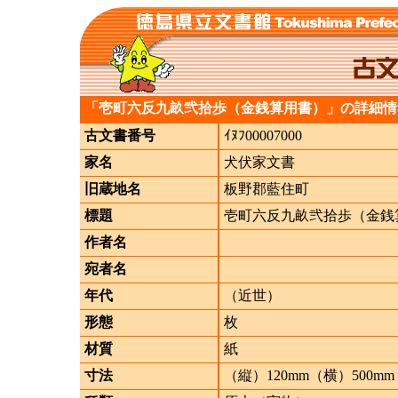
「壱町六反九畝弐拾歩（金銭算用書）」の詳細情
古文書番号
ｲﾇﾌ00007000
家名
犬伏家文書
旧蔵地名
板野郡藍住町
標題
壱町六反九畝弐拾歩（金銭
作者名
宛者名
年代
（近世）
形態
枚
材質
紙
寸法
（縦）120mm（横）500mm