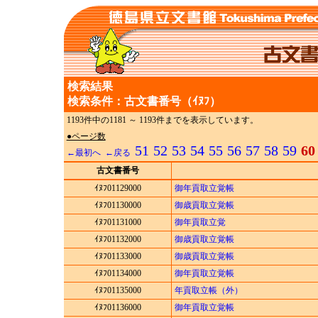
検索結果
検索条件：古文書番号（ｲﾇﾌ）
1193件中の1181 ～ 1193件までを表示しています。
●ページ数
51
52
53
54
55
56
57
58
59
60
←最初へ
←戻る
古文書番号
ｲﾇﾌ01129000
御年貢取立覚帳
ｲﾇﾌ01130000
御歳貢取立覚帳
ｲﾇﾌ01131000
御年貢取立覚
ｲﾇﾌ01132000
御歳貢取立覚帳
ｲﾇﾌ01133000
御歳貢取立覚帳
ｲﾇﾌ01134000
御年貢取立覚帳
ｲﾇﾌ01135000
年貢取立帳（外）
ｲﾇﾌ01136000
御年貢取立覚帳