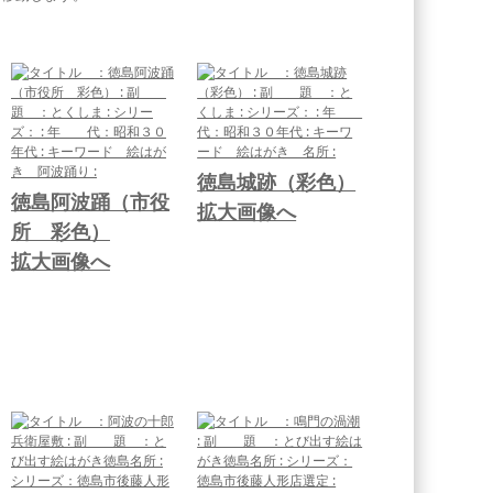
徳島城跡（彩色）
徳島阿波踊（市役
拡大画像へ
所 彩色）
拡大画像へ