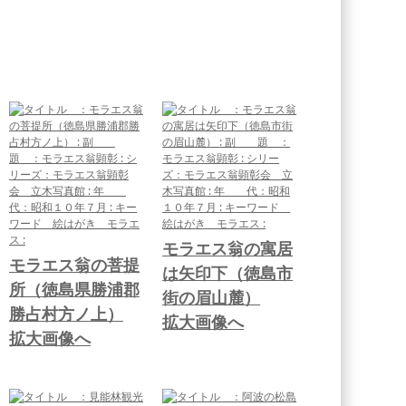
モラエス翁の寓居
モラエス翁の菩提
は矢印下（徳島市
所（徳島県勝浦郡
街の眉山麓）
勝占村方ノ上）
拡大画像へ
拡大画像へ