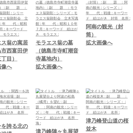
阿南の観光（封
筒）
エス翁の寓居
モラエス翁の墓
拡大画像へ
島市西富田伊
（徳島市寺町潮音
三丁目）
寺墓地内）
画像へ
拡大画像へ
津乃峰登山道の桜
一を誇る北の
並木
津乃峰陣ヶ丸展望