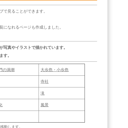
ブで見ることができます。
覧になれるページも作成しました。
が写真やイラストで描かれています。
ます。
門の渦潮
大歩危・小歩危
寺社
滝
化
風景
に移動します。