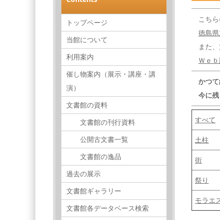
こちらに
トップページ
徳島県
当館について
また、文
利用案内
Ｗｅｂ
催し物案内（展示・講座・講
かつて
演）
今に残る
文書館の資料
すべて
文書館の刊行資料
公開古文書一覧
土柱
文書館の逸品
街
過去の展示
祭り
文書館ギャラリー
モラエ
文書館各データベース検索