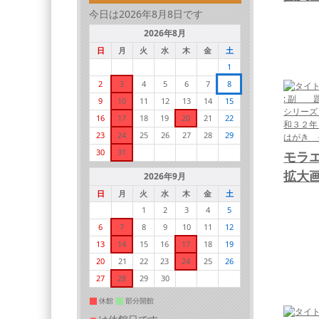
今日は2026年8月8日です
2026年8月
日
月
火
水
木
金
土
1
2
3
4
5
6
7
8
9
10
11
12
13
14
15
16
17
18
19
20
21
22
23
24
25
26
27
28
29
30
31
モラ
拡大
2026年9月
日
月
火
水
木
金
土
1
2
3
4
5
6
7
8
9
10
11
12
13
14
15
16
17
18
19
20
21
22
23
24
25
26
27
28
29
30
休館
部分開館