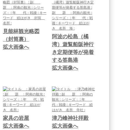
見能林観光略図
阿波の松島（橘
（封筒裏）
湾）遊覧船阪神行
拡大画像へ
き定期便等が発着
する答島港
拡大画像へ
家具の岩屋
津乃峰神社拝殿
拡大画像へ
拡大画像へ