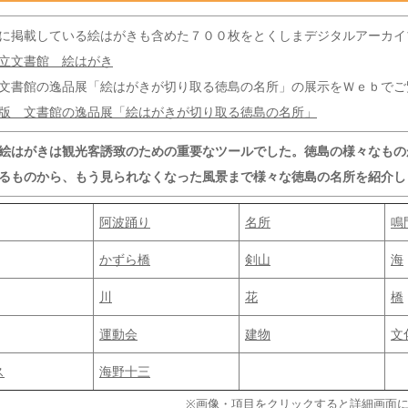
掲載している絵はがきも含めた７００枚をとくしまデジタルアーカイ
立文書館 絵はがき
書館の逸品展「絵はがきが切り取る徳島の名所」の展示をＷｅｂでご
版 文書館の逸品展「絵はがきが切り取る徳島の名所」
絵はがきは観光客誘致のための重要なツールでした。徳島の様々なもの
ものから、もう見られなくなった風景まで様々な徳島の名所を紹介し
阿波踊り
名所
鳴
かずら橋
剣山
海
川
花
橋
運動会
建物
文
ス
海野十三
※画像・項目をクリックすると詳細画面