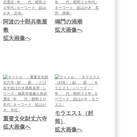
阿波の十郎兵衛屋
鳴門の渦潮
敷
拡大画像へ
拡大画像へ
モラエス１（封
重要文化財丈六寺
筒）
拡大画像へ
拡大画像へ