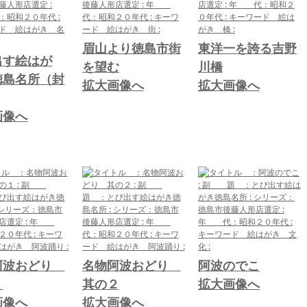
眉山より徳島市街
東洋一を誇る吉野
出す絵はが
を望む
川橋
徳島名所（封
拡大画像へ
拡大画像へ
画像へ
阿波おどり
名物阿波おどり
阿波のでこ
１
其の２
拡大画像へ
画像へ
拡大画像へ