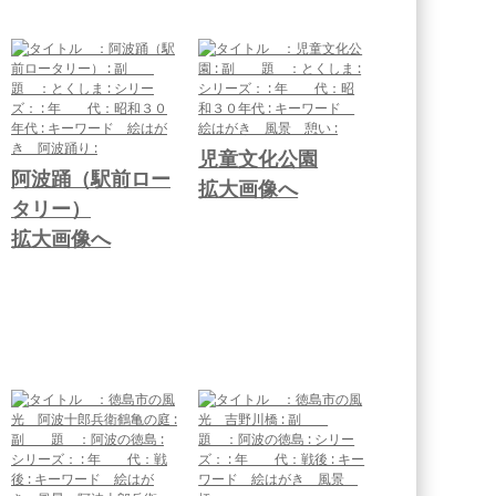
児童文化公園
阿波踊（駅前ロー
拡大画像へ
タリー）
拡大画像へ