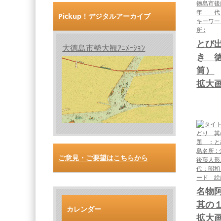
Pickup！デジタルアーカイブ
とび
大徳島市勢大観ｱﾆﾒｰｼｮﾝ
き 
筒）
拡大
ご意見・ご要望はこちらから
名物
其の
カレンダー
拡大