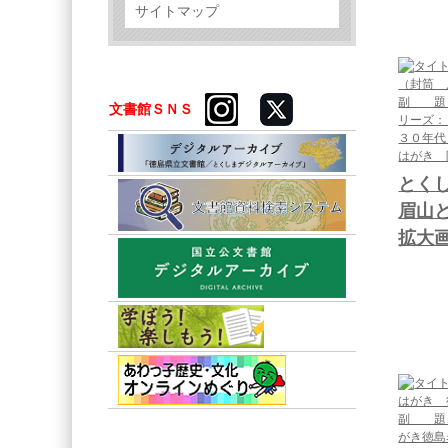
サイトマップ
文書館ＳＮＳ
とく
眉山
拡大