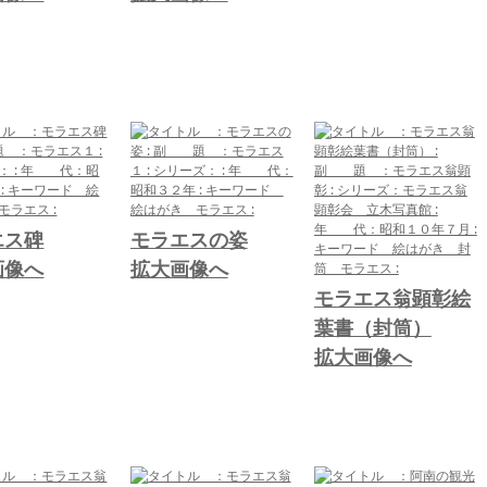
エス碑
モラエスの姿
画像へ
拡大画像へ
モラエス翁顕彰絵
葉書（封筒）
拡大画像へ