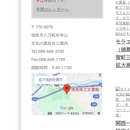
■
は休館日です。
年間カレンダーへ
〒770-8070
徳島市八万町向寺山
モラ
文化の森総合公園内
（徳
Tel:088-668-3700
賀町
Fax:088-668-7199
拡大
開館時間 9:30-17:00
関西