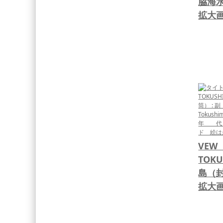
脇海
拡大
VEW
TOK
島（
拡大