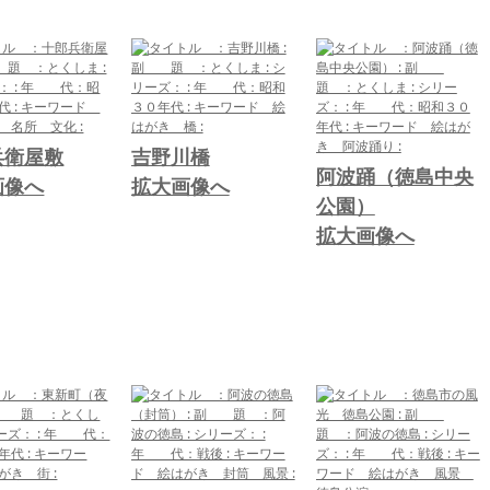
兵衛屋敷
吉野川橋
阿波踊（徳島中央
画像へ
拡大画像へ
公園）
拡大画像へ