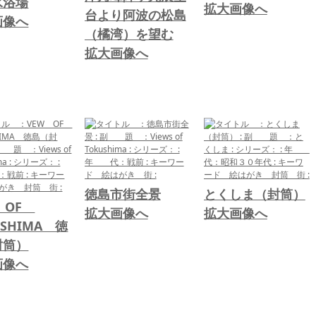
水浴場
拡大画像へ
台より阿波の松島
画像へ
（橘湾）を望む
拡大画像へ
徳島市街全景
とくしま（封筒）
 OF
拡大画像へ
拡大画像へ
USHIMA 徳
封筒）
画像へ