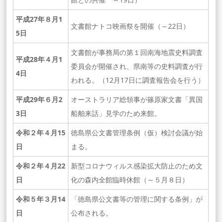
平成27年８月1
文書館ナトコ映画祭を開催（～22日）
5日
文書館が事務局の第１回南海地震史料調査
平成28年４月1
委員会が開催され、県南等の史料調査が行
4日
われる。（12月17日に調査報告会を行う）
平成29年６月2
オーストラリア総領事が篠原家文書「異国
3日
船舶来話」見学のため来館。
令和２年４月15
徳島県公文書管理条例（仮）検討会議が始
日
まる。
令和２年４月22
新型コロナウィルス感染拡大防止のため文
日
化の森内全館臨時休館（～５月８日）
令和５年３月14
「徳島県公文書等の管理に関する条例」が
日
公布される。