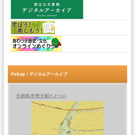
Pickup！デジタルアーカイブ
大徳島市勢大観ｱﾆﾒｰｼｮﾝ