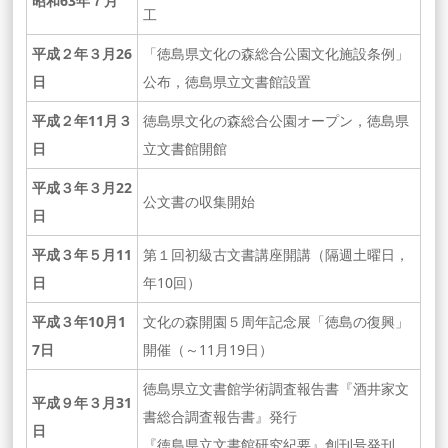
昭和63年７月
工
平成２年３月26
「徳島県文化の森総合公園文化施設条例」
日
公布，徳島県立文書館設置
平成２年11月３
徳島県文化の森総合公園オープン，徳島県
日
立文書館開館
平成３年３月22
公文書の収集開始
日
平成３年５月11
第１回初級古文書講座開講（隔週土曜日，
日
年10回）
平成３年10月1
文化の森開園５周年記念展「徳島の復興」
7日
開催（～11月19日）
徳島県立文書館学術調査報告書『酒井家文
平成９年３月31
書総合調査報告書』発行
日
『徳島県立文書館研究紀要』創刊号発刊