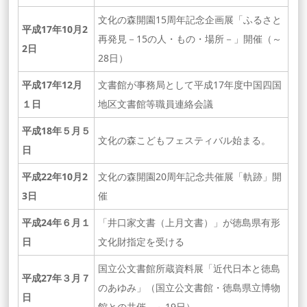
文化の森開園15周年記念企画展「ふるさと
平成17年10月2
再発見－15の人・もの・場所－」開催（～
2日
28日）
平成17年12月
文書館が事務局として平成17年度中国四国
１日
地区文書館等職員連絡会議
平成18年５月５
文化の森こどもフェスティバル始まる。
日
平成22年10月2
文化の森開園20周年記念共催展「軌跡」開
3日
催
平成24年６月１
「井口家文書（上月文書）」が徳島県有形
日
文化財指定を受ける
国立公文書館所蔵資料展「近代日本と徳島
平成27年３月７
のあゆみ」（国立公文書館・徳島県立博物
日
館との共催 ～19日）