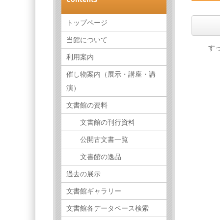
トップページ
当館について
すっ
利用案内
催し物案内（展示・講座・講
演）
文書館の資料
文書館の刊行資料
公開古文書一覧
文書館の逸品
過去の展示
文書館ギャラリー
文書館各データベース検索