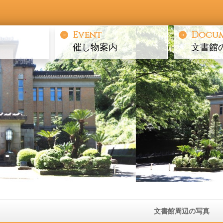
Event
Docu
催し物案内
文書館
文書館周辺の写真