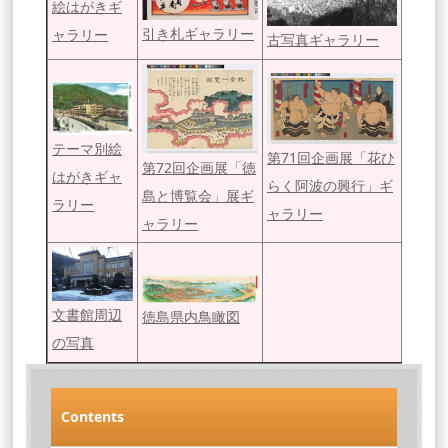
絵はがきギ
引き札ギャラリー
ャラリー
古写真ギャラリー
テーマ別絵
第71回企画展「花ひ
第72回企画展「徳
はがきギャ
らく阿波の興行」ギ
島と博覧会」展ギ
ラリー
ャラリー
ャラリー
文書館周辺
徳島県内鳥瞰図
の写真
Contents