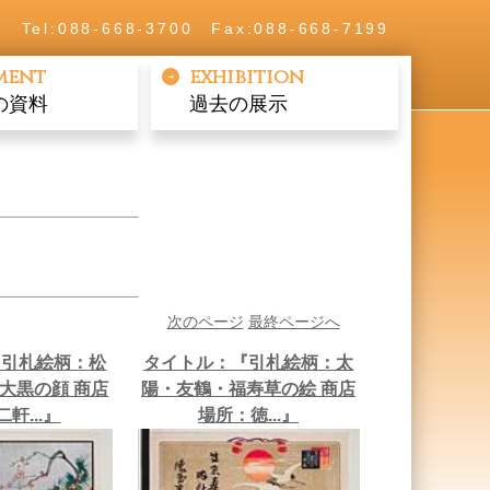
Tel:088-668-3700 Fax:088-668-7199
ment
exhibition
の資料
過去の展示
次のページ
最終ページへ
『引札絵柄：松
タイトル：『引札絵柄：太
大黒の顔 商店
陽・友鶴・福寿草の絵 商店
軒...』
場所：徳...』