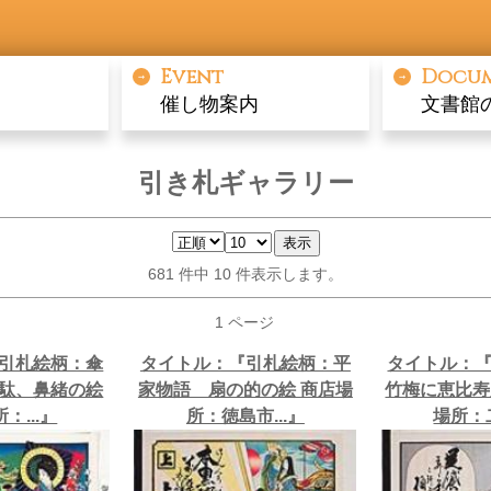
Event
Docu
催し物案内
文書館
引き札ギャラリー
681 件中 10 件表示します。
1 ページ
引札絵柄：傘
タイトル：『引札絵柄：平
タイトル：
駄、鼻緒の絵
家物語 扇の的の絵 商店場
竹梅に恵比寿
：...』
所：徳島市...』
場所：二