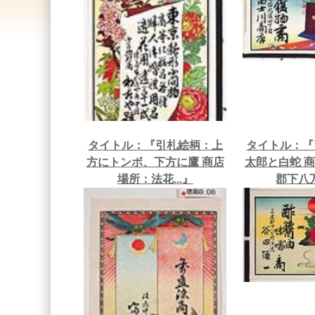
タイトル：『引札絵柄：上
タイトル：『
方にトンボ、下方に鷹 商店
太郎と白蛇 
場所：法花...』
郡下八万