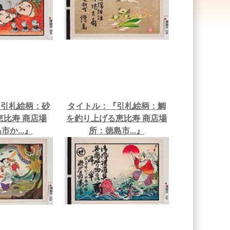
『引札絵柄：砂
タイトル：『引札絵柄：鯛
恵比寿 商店場
を釣り上げる恵比寿 商店場
市か...』
所：徳島市...』