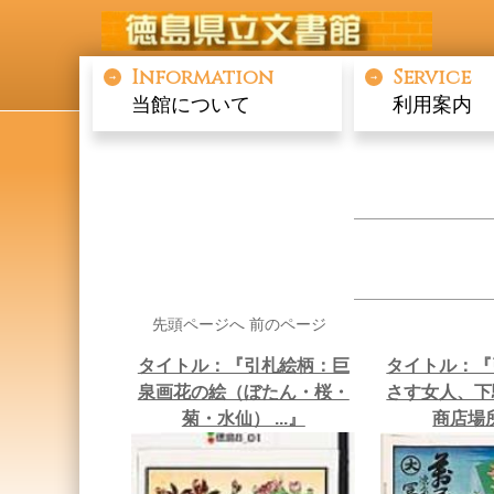
Information
Service
当館について
利用案内
先頭ページへ 前のページ
タイトル：『引札絵柄：巨
タイトル：『
泉画花の絵（ぼたん・桜・
さす女人、下
菊・水仙） ...』
商店場所