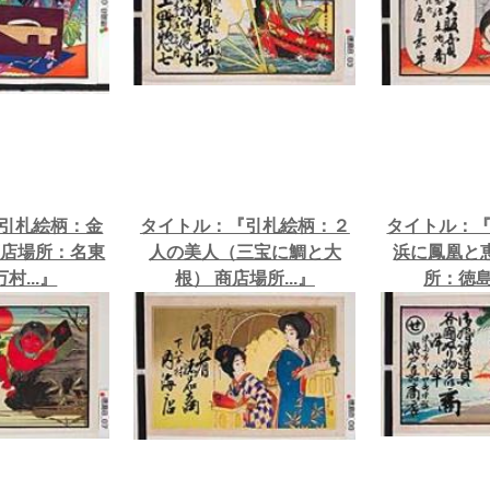
引札絵柄：金
タイトル：『引札絵柄：２
タイトル：
商店場所：名東
人の美人（三宝に鯛と大
浜に鳳凰と
村...』
根） 商店場所...』
所：徳島