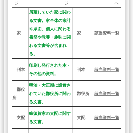
ジ
ジ
へ
所蔵していた家に関わ
る文書。家全体の家計
や系図、個人に関わる
家
家
該当資料一覧
書簡や教養・趣味に関
わる文書等が含まれ
る。
印刷し発行された本・
刊本
刊本
該当資料一覧
その他の資料。
明治・大正期に設置さ
郡役
れていた郡役所に関わ
郡役所
該当資料一覧
所
る文書。
蜂須賀家の支配に関す
支配
支配
該当資料一覧
る文書。