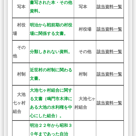
書写された本・その他
写本
写本
該当資料一覧
資料。
村役
明治から戦前期の村役
村役場
該当資料一覧
場
場に関係する文書。
その
分類しきれない資料。
その他
該当資料一覧
他
近世村の村制に関わる
村制
村制
該当資料一覧
文書。
大池七ヶ村組合に関す
大池
る文書（鳴門市木津に
大池七ヶ
七ヶ村
該当資料一覧
ある大池の水利権を中
村組合
組合
心にした組合）。
明治２２年から昭和３
０年まであった自治