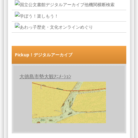
Pickup！デジタルアーカイブ
大徳島市勢大観ｱﾆﾒｰｼｮﾝ