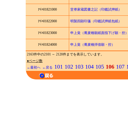
ｱｲﾊ01821000
堂脊家蔵図書之記（印鑑試押紙）
ｱｲﾊ01822000
明製四顕印箋（印鑑試押紙包紙）
ｱｲﾊ01823000
申上覚（蕎麦種願紙面指下げ願・控
ｱｲﾊ01824000
申上覚（蕎麦種拝借願・控）
2163件中の2101 ～ 2120件までを表示しています。
●ページ数
101
102
103
104
105
106
107
←最初へ
←戻る