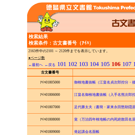
検索結果
検索条件：古文書番号（ｱｲﾊ）
2163件中の2101 ～ 2120件までを表示しています。
●ページ数
101
102
103
104
105
106
107
←最初へ
←戻る
古文書番号
ｱｲﾊ01805000
御検地書抜帳（江畠名貞次郎控分・
ｱｲﾊ01806000
江畠名御検地書抜帳（入手名熊次郎
ｱｲﾊ01807000
足代勝太夫（書簡・家来永田愍助隠
ｱｲﾊ01808000
覚（万治四年検地帳の内死絶散田名
ｱｲﾊ01809000
発起講会名面帳