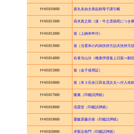
ｱｲﾊ01810000
坂丸名由太発起頼母子講引帳
ｱｲﾊ01811000
高木真之助（達・牛之丞病死につき
ｱｲﾊ01812000
覚（上納米申付）
ｱｲﾊ01813000
覚（当置米の内加扶持方詰夫扶持方
ｱｲﾊ01814000
右者当山分（種麦拝借返上日延べ願
ｱｲﾊ01815000
覚（金子借用証）
ｱｲﾊ01816000
覚（米３石余江田名茂次太へ付入依
ｱｲﾊ01817000
隆胤（印鑑試押紙）
ｱｲﾊ01818000
流霞堂（印鑑試押紙）
ｱｲﾊ01819000
粟飯原藤兵衛（印鑑試押紙）
ｱｲﾊ01820000
岸新左衛門（印鑑試押紙）