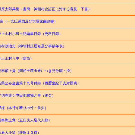
飯原太郎兵衛（書簡・神領村史訂正に対する意見・下書）
長宗（一宮氏系図及び大粟家由緒書）
分上山村小風土記編集目録（史料目録）
領村政治史（神領村庄屋名及び事蹟年表）
分上山村々史（封筒）
恐奉願上覚（囲籾土蔵出来につき見分願・控）
島県公布全書第十九号付録（西暦皇紀干支対照表）
年切売渡シ申田地書物之事（後欠）
郡様（本行キ断りの件・前欠）
恐奉願上覚（五日夫人足代人願）
応辰大小筒（狂歌１３首）