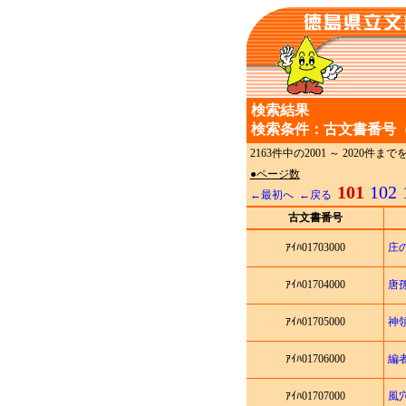
検索結果
検索条件：古文書番号（
2163件中の2001 ～ 2020件
●ページ数
101
102
←最初へ
←戻る
古文書番号
ｱｲﾊ01703000
庄
ｱｲﾊ01704000
唐
ｱｲﾊ01705000
神
ｱｲﾊ01706000
編
ｱｲﾊ01707000
風