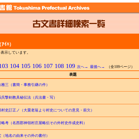
ｱｲﾊ）
までを表示しています。
103
104
105
106
107
108
109
次へ→
最後へ→
（全109ページ）
表題
の雅三（書簡・事務引継の件）
孫呉撃剣教具秘伝法（兵法書・写）
領村史訂正ノ（大粟老翁より村史についての意見・前欠）
者略考（名西郡神領村庄屋略伝その外村史作成史料）
穴（地名の由来その外の書付）