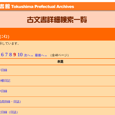
ﾆｲ2）
を表示しています。
6
7
8
9
10
次へ→
最後へ→
（全48ページ）
表題
午日録
巻楼日記
申日録
戊戌目録・日誌）
亥日録（日誌）