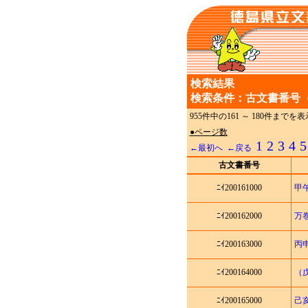
検索結果
検索条件：古文書番号（
955件中の161 ～ 180件まで
●ページ数
1
2
3
4
5
←最初へ
←戻る
古文書番号
ﾆｲ200161000
甲
ﾆｲ200162000
万
ﾆｲ200163000
丙
ﾆｲ200164000
（
ﾆｲ200165000
己