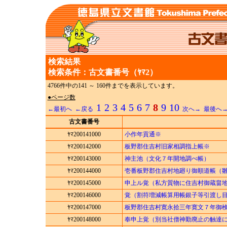
検索結果
検索条件：古文書番号（ﾔﾏ2）
4766件中の141 ～ 160件までを表示しています。
●ページ数
1
2
3
4
5
6
7
8
9
10
←最初へ
←戻る
次へ→
最後へ
古文書番号
ﾔﾏ200141000
小作年貢通※
ﾔﾏ200142000
板野郡住吉村旧家相調指上帳※
ﾔﾏ200143000
神主池（文化７年開地調べ帳）
ﾔﾏ200144000
壱番板野郡住吉村地廻り御順道帳（
ﾔﾏ200145000
申上ル覚（私方質物に住吉村御蔵畠
ﾔﾏ200146000
覚（割符増減帳算用帳銀子等引渡し
ﾔﾏ200147000
板野郡住吉村寛永拾三年寛文７年御
ﾔﾏ200148000
奉申上覚（別当社僧神勤廃止の触達