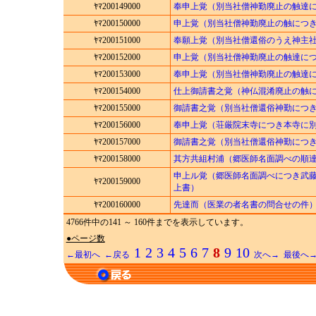
ﾔﾏ200149000
奉申上覚（別当社僧神勤廃止の触達
ﾔﾏ200150000
申上覚（別当社僧神勤廃止の触につ
ﾔﾏ200151000
奉願上覚（別当社僧還俗のうえ神主
ﾔﾏ200152000
申上覚（別当社僧神勤廃止の触達に
ﾔﾏ200153000
奉申上覚（別当社僧神勤廃止の触達
ﾔﾏ200154000
仕上御請書之覚（神仏混淆廃止の触
ﾔﾏ200155000
御請書之覚（別当社僧還俗神勤につ
ﾔﾏ200156000
奉申上覚（荘厳院末寺につき本寺に
ﾔﾏ200157000
御請書之覚（別当社僧還俗神勤につ
ﾔﾏ200158000
其方共組村浦（郷医師名面調べの順
申上ル覚（郷医師名面調べにつき武
ﾔﾏ200159000
上書）
ﾔﾏ200160000
先達而（医業の者名書の問合せの件
4766件中の141 ～ 160件までを表示しています。
●ページ数
1
2
3
4
5
6
7
8
9
10
←最初へ
←戻る
次へ→
最後へ