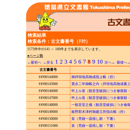
検索結果
検索条件：古文書番号（ﾁﾖｳ）
1175件中の141 ～ 160件までを表示しています。
●ページ数
1
2
3
4
5
6
7
8
9
10
←最初へ
←戻る
次へ→
最後へ
古文書番号
ﾁﾖｳ00144000
御拝領地高物成指上帳（控）
ﾁﾖｳ00145000
寛永二年御帳之内（拝領地高物成書
ﾁﾖｳ00146000
申上ル覚（観音堂破損につき修復願
ﾁﾖｳ00147000
申上ル覚（観音堂破損につき修復願
ﾁﾖｳ00148000
一観音堂之儀（観音堂破損につき修
ﾁﾖｳ00149000
板野郡木津村御建立所指出帳（控）
ﾁﾖｳ00150000
覚（梵鐘一器残し願・下書）
ﾁﾖｳ00151000
覚（梵鐘一器残し願・下書）