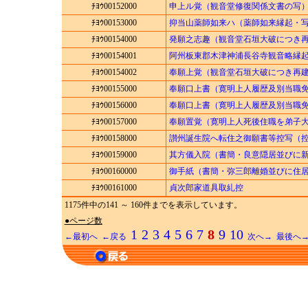
ﾁﾖｳ00152000
申上ル覚（観音堂修復関係文書の写
ﾁﾖｳ00153000
抑当山薬師如来ハ（薬師如来縁起・
ﾁﾖｳ00154000
発願之志趣（観音堂石垣大破につき
ﾁﾖｳ00154001
阿州板東郡木津神浦長谷寺観音略縁
ﾁﾖｳ00154002
奉願上覚（観音堂石垣大破につき再
ﾁﾖｳ00155000
奉願口上書（寛明上人履歴及別当職
ﾁﾖｳ00156000
奉願口上書（寛明上人履歴及別当職
ﾁﾖｳ00157000
奉願置覚（寛明上人死後住職を弟子
ﾁﾖｳ00158000
讃州誕生院へ転住之御願書等控写（
ﾁﾖｳ00159000
其方儀入院（書簡・良意隠居並びに
ﾁﾖｳ00160000
御手紙（書簡・弥三郎離婚並びに住
ﾁﾖｳ00161000
貞次郎家道具取糺控
1175件中の141 ～ 160件までを表示しています。
●ページ数
1
2
3
4
5
6
7
8
9
10
←最初へ
←戻る
次へ→
最後へ