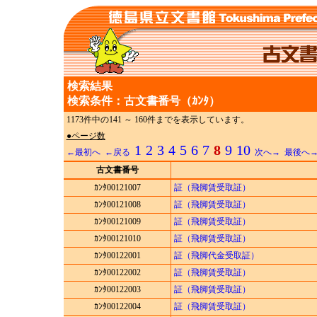
検索結果
検索条件：古文書番号（ｶﾝﾀ）
1173件中の141 ～ 160件までを表示しています。
●ページ数
1
2
3
4
5
6
7
8
9
10
←最初へ
←戻る
次へ→
最後へ
古文書番号
ｶﾝﾀ00121007
証（飛脚賃受取証）
ｶﾝﾀ00121008
証（飛脚賃受取証）
ｶﾝﾀ00121009
証（飛脚賃受取証）
ｶﾝﾀ00121010
証（飛脚賃受取証）
ｶﾝﾀ00122001
証（飛脚代金受取証）
ｶﾝﾀ00122002
証（飛脚賃受取証）
ｶﾝﾀ00122003
証（飛脚賃受取証）
ｶﾝﾀ00122004
証（飛脚賃受取証）