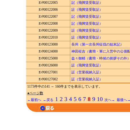
ｶﾝﾀ00122005
記（飛脚賃受取証）
ｶﾝﾀ00122006
証（飛脚賃受取証）
ｶﾝﾀ00122007
記（飛脚賃受取証）
ｶﾝﾀ00122008
記（飛脚賃受取証）
ｶﾝﾀ00122009
証（飛脚賃受取証）
ｶﾝﾀ00122010
証（飛脚賃受取証）
ｶﾝﾀ00123000
長州（第一次長州征伐の始末記）
ｶﾝﾀ00124000
神田柾吉（書簡・軍に入営中の公債
ｶﾝﾀ00125000
益々御精（書簡・時候の挨拶その外
ｶﾝﾀ00126000
証（飛脚賃受取証）
ｶﾝﾀ00127001
証（営業税納入証）
ｶﾝﾀ00127002
証（営業税納入証）
1173件中の141 ～ 160件までを表示しています。
●ページ数
1
2
3
4
5
6
7
8
9
10
←最初へ
←戻る
次へ→
最後へ