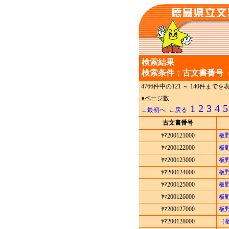
検索結果
検索条件：古文書番号（
4766件中の121 ～ 140件ま
●ページ数
1
2
3
4
5
←最初へ
←戻る
古文書番号
ﾔﾏ200121000
板
ﾔﾏ200122000
板
ﾔﾏ200123000
板
ﾔﾏ200124000
板
ﾔﾏ200125000
板
ﾔﾏ200126000
板
ﾔﾏ200127000
板
ﾔﾏ200128000
（