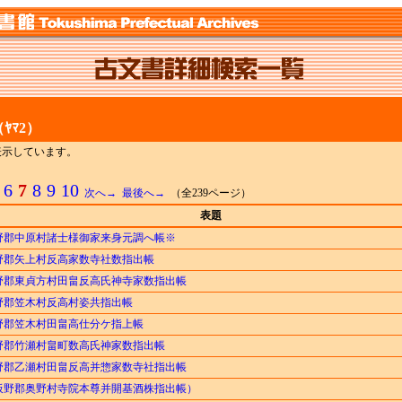
ﾔﾏ2）
でを表示しています。
6
7
8
9
10
次へ→
最後へ→
（全239ページ）
表題
野郡中原村諸士様御家来身元調へ帳※
野郡矢上村反高家数寺社数指出帳
野郡東貞方村田畠反高氏神寺家数指出帳
野郡笠木村反高村姿共指出帳
野郡笠木村田畠高仕分ケ指上帳
野郡竹瀬村畠町数高氏神家数指出帳
野郡乙瀬村田畠反高并惣家数寺社指出帳
板野郡奥野村寺院本尊并開基酒株指出帳）