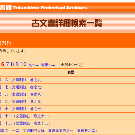
ﾌｷﾀ）
までを表示しています。
6
7
8
9
10
次へ→
最後へ→
（全504ページ）
表題
選 六（文選刪註 巻之六）
選 七（文選刪註 巻之七）
選 八（文選刪註 巻之八）
選 九（文選刪註 巻之九）
選 十（文選刪註 巻之十）
選 十一（文選刪註 巻之十一）
選 十二（文選刪註 巻之十二）
選白文 一二（文選刪註目録 文選白文巻之一 文選巻之二）