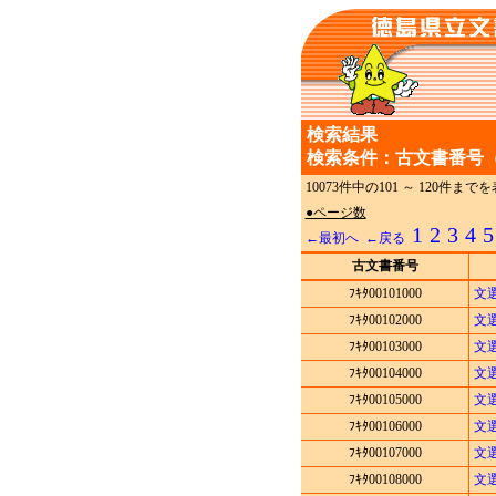
検索結果
検索条件：古文書番号（
10073件中の101 ～ 120件
●ページ数
1
2
3
4
5
←最初へ
←戻る
古文書番号
ﾌｷﾀ00101000
文
ﾌｷﾀ00102000
文
ﾌｷﾀ00103000
文
ﾌｷﾀ00104000
文
ﾌｷﾀ00105000
文
ﾌｷﾀ00106000
文
ﾌｷﾀ00107000
文
ﾌｷﾀ00108000
文