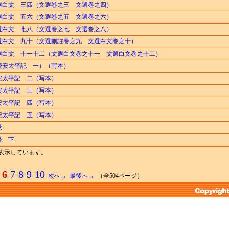
選白文 三四（文選巻之三 文選巻之四）
選白文 五六（文選巻之五 文選巻之六）
選白文 七八（文選巻之七 文選巻之八）
選白文 九十（文選刪註巻之九 文選白文巻之十）
選白文 十一十二（文選白文巻之十一 文選白文巻之十二）
慶安太平記 一）（写本）
安太平記 二（写本）
安太平記 三（写本）
安太平記 四（写本）
安太平記 五（写本）
秋
経 下
までを表示しています。
6
7
8
9
10
次へ→
最後へ→
（全504ページ）