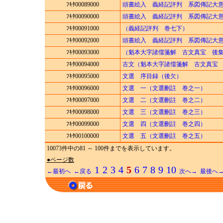
ﾌｷﾀ00089000
頭書絵入 義経記評判 系図傳記大
ﾌｷﾀ00090000
頭書絵入 義経記評判 系図傳記大
ﾌｷﾀ00091000
（義経記評判 巻七下）
ﾌｷﾀ00092000
頭書絵入 義経記評判 系図傳記大
ﾌｷﾀ00093000
（魁本大字諸儒箋解 古文真宝 後
ﾌｷﾀ00094000
古文（魁本大字諸儒箋解 古文真宝
ﾌｷﾀ00095000
文選 序目録（後欠）
ﾌｷﾀ00096000
文選 一（文選刪註 巻之一）
ﾌｷﾀ00097000
文選 二（文選刪註 巻之二）
ﾌｷﾀ00098000
文選 三（文選刪註 巻之三）
ﾌｷﾀ00099000
文選 四（文選刪註 巻之四）
ﾌｷﾀ00100000
文選 五（文選刪註 巻之五）
10073件中の81 ～ 100件までを表示しています。
●ページ数
1
2
3
4
5
6
7
8
9
10
←最初へ
←戻る
次へ→
最後へ