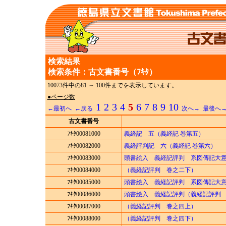
検索結果
検索条件：古文書番号（ﾌｷﾀ）
10073件中の81 ～ 100件までを表示しています。
●ページ数
1
2
3
4
5
6
7
8
9
10
←最初へ
←戻る
次へ→
最後へ
古文書番号
ﾌｷﾀ00081000
義経記 五（義経記 巻第五）
ﾌｷﾀ00082000
義経評判記 六（義経記 巻第六）
ﾌｷﾀ00083000
頭書絵入 義経記評判 系図傳記大
ﾌｷﾀ00084000
（義経記評判 巻之二下）
ﾌｷﾀ00085000
頭書絵入 義経記評判 系図傳記大
ﾌｷﾀ00086000
頭書絵入 義経記評判（義経記評判
ﾌｷﾀ00087000
（義経記評判 巻之四上）
ﾌｷﾀ00088000
（義経記評判 巻之四下）