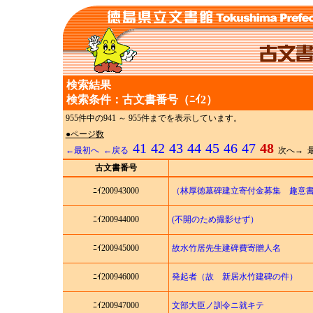
検索結果
検索条件：古文書番号（ﾆｲ2）
955件中の941 ～ 955件までを表示しています。
●ページ数
41
42
43
44
45
46
47
48
←最初へ
←戻る
次へ→ 最
古文書番号
ﾆｲ200943000
（林厚徳墓碑建立寄付金募集 趣意
ﾆｲ200944000
(不開のため撮影せず）
ﾆｲ200945000
故水竹居先生建碑費寄贈人名
ﾆｲ200946000
発起者（故 新居水竹建碑の件）
ﾆｲ200947000
文部大臣ノ訓令ニ就キテ