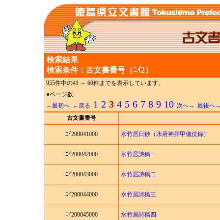
検索結果
検索条件：古文書番号（ﾆｲ2）
955件中の41 ～ 60件までを表示しています。
●ページ数
1
2
3
4
5
6
7
8
9
10
←最初へ
←戻る
次へ→
最後へ
古文書番号
ﾆｲ200041000
水竹居日鈔（水府神拝甲儀仗録）
ﾆｲ200042000
水竹居詩稿一
ﾆｲ200043000
水竹居詩稿二
ﾆｲ200044000
水竹居詩稿三
ﾆｲ200045000
水竹居詩稿四