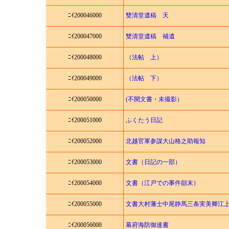
ﾆｲ200046000
雙清堂遺稿 天
ﾆｲ200047000
雙清堂遺稿 補遺
ﾆｲ200048000
（法帖 上）
ﾆｲ200049000
（法帖 下）
ﾆｲ200050000
(不開文書・未撮影）
ﾆｲ200051000
ふくたう日記
ﾆｲ200052000
北越官軍参謀大山格之助報知
ﾆｲ200053000
文書（日記の一部）
ﾆｲ200054000
文書（江戸での事件顛末）
ﾆｲ200055000
文書大村藩士中尾静馬三条実美卿江
ﾆｲ200056000
幕府海防御達書