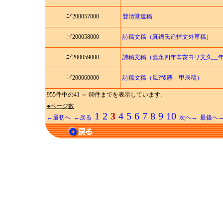
ﾆｲ200057000
雙清堂遺稿
ﾆｲ200058000
詩稿文稿（真鍋氏追悼文外草稿）
ﾆｲ200059000
詩稿文稿（嘉永四年辛亥ヨリ文久三
ﾆｲ200060000
詩稿文稿（風?後塵 甲辰稿）
955件中の41 ～ 60件までを表示しています。
●ページ数
1
2
3
4
5
6
7
8
9
10
←最初へ
←戻る
次へ→
最後へ