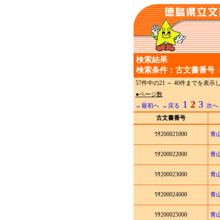
検索結果
検索条件：古文書番号（
57件中の21 ～ 40件までを表
●ページ数
1
2
3
←最初へ
←戻る
次へ
古文書番号
ﾜﾀ200021000
青
ﾜﾀ200022000
青
ﾜﾀ200023000
青
ﾜﾀ200024000
青
ﾜﾀ200025000
青