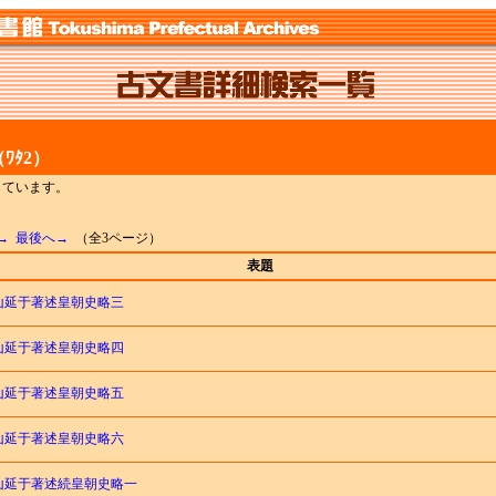
ﾜﾀ2）
示しています。
→
最後へ→
（全3ページ）
表題
山延于著述皇朝史略三
山延于著述皇朝史略四
山延于著述皇朝史略五
山延于著述皇朝史略六
山延于著述続皇朝史略一