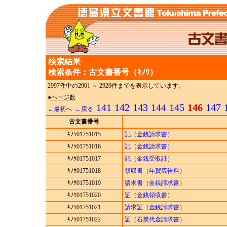
検索結果
検索条件：古文書番号（ｷﾉｳ）
2997件中の2901 ～ 2920件までを表示しています。
●ページ数
141
142
143
144
145
146
147
←最初へ
←戻る
古文書番号
ｷﾉｳ01751015
記（金銭請求書）
ｷﾉｳ01751016
記（金銭請求書）
ｷﾉｳ01751017
記（金銭受取証）
ｷﾉｳ01751018
領収書（年賀広告料）
ｷﾉｳ01751019
請求書（金銭請求書）
ｷﾉｳ01751020
証（金銭領収書）
ｷﾉｳ01751021
請求証（金銭請求書）
ｷﾉｳ01751022
証（石炭代金請求書）