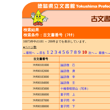
検索結果
検索条件：古文書番号（ﾌｷﾀ）
10073件中の181 ～ 200件までを表示しています。
●ページ数
1
2
3
4
5
6
7
8
9
10
←最初へ
←戻る
次へ→
最後へ
古文書番号
ﾌｷﾀ00181000
論語徴 己
ﾌｷﾀ00182000
論語徴 庚
ﾌｷﾀ00183000
論語徴 辛
ﾌｷﾀ00184000
論語徴 壬
ﾌｷﾀ00185000
十種香暗部山（写本）
ﾌｷﾀ00186000
童子問 上
ﾌｷﾀ00187000
童子問 中
ﾌｷﾀ00188000
童子問 下