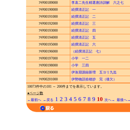
ﾌｷﾀ00189000
李袁二先生精選唐詩訓解 六之七
ﾌｷﾀ00190000
続撰清正記 一
ﾌｷﾀ00191000
続撰清正記 二
ﾌｷﾀ00192000
続撰清正記 三
ﾌｷﾀ00193000
続撰清正記 四
ﾌｷﾀ00194000
続撰清正記 五
ﾌｷﾀ00195000
続撰清正記 六
ﾌｷﾀ00196000
（続撰清正記 七）
ﾌｷﾀ00197000
小学 一二
ﾌｷﾀ00198000
小学 三四
ﾌｷﾀ00200000
伊洛淵源録新増 五ヨリ九迄
ﾌｷﾀ00201000
伊勢物語拾穂抄 完（後欠）
10073件中の181 ～ 200件までを表示しています。
●ページ数
1
2
3
4
5
6
7
8
9
10
←最初へ
←戻る
次へ→
最後へ