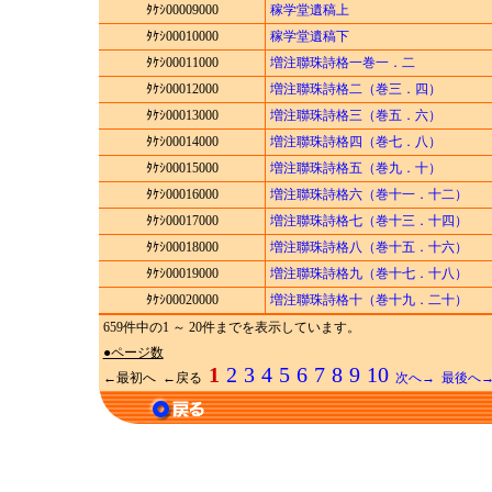
ﾀｹｼ00009000
稼学堂遺稿上
ﾀｹｼ00010000
稼学堂遺稿下
ﾀｹｼ00011000
増注聯珠詩格一巻一．二
ﾀｹｼ00012000
増注聯珠詩格二（巻三．四）
ﾀｹｼ00013000
増注聯珠詩格三（巻五．六）
ﾀｹｼ00014000
増注聯珠詩格四（巻七．八）
ﾀｹｼ00015000
増注聯珠詩格五（巻九．十）
ﾀｹｼ00016000
増注聯珠詩格六（巻十一．十二）
ﾀｹｼ00017000
増注聯珠詩格七（巻十三．十四）
ﾀｹｼ00018000
増注聯珠詩格八（巻十五．十六）
ﾀｹｼ00019000
増注聯珠詩格九（巻十七．十八）
ﾀｹｼ00020000
増注聯珠詩格十（巻十九．二十）
659件中の1 ～ 20件までを表示しています。
●ページ数
1
2
3
4
5
6
7
8
9
10
←最初へ ←戻る
次へ→
最後へ