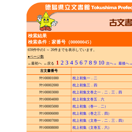
検索結果
検索条件：家番号（00000045）
659件中の1 ～ 20件までを表示しています。
●ページ数
1
2
3
4
5
6
7
8
9
10
←最初へ ←戻る
次へ→
最後へ
古文書番号
ﾀｹｼ00001000
枕上初集一．二
ﾀｹｼ00002000
枕上初集三．四
ﾀｹｼ00003000
枕上初集文巻之一．二．三．四
ﾀｹｼ00004000
枕上初集文巻五．六
ﾀｹｼ00005000
枕上初集（巻一．二）
ﾀｹｼ00006000
枕上初集（巻之三．四）
ﾀｹｼ00007000
枕上初集（文巻一．二．三．四）
ﾀｹｼ00008000
枕上初集（文巻五．六）