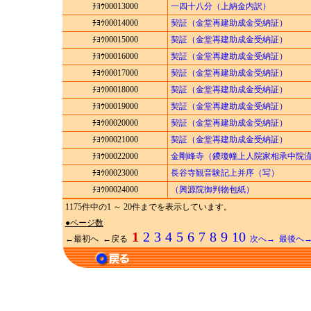
ﾁﾖｳ00013000
一四十八分（上納金内訳）
ﾁﾖｳ00014000
契証（金堂再建助成金受納証）
ﾁﾖｳ00015000
契証（金堂再建助成金受納証）
ﾁﾖｳ00016000
契証（金堂再建助成金受納証）
ﾁﾖｳ00017000
契証（金堂再建助成金受納証）
ﾁﾖｳ00018000
契証（金堂再建助成金受納証）
ﾁﾖｳ00019000
契証（金堂再建助成金受納証）
ﾁﾖｳ00020000
契証（金堂再建助成金受納証）
ﾁﾖｳ00021000
契証（金堂再建助成金受納証）
ﾁﾖｳ00022000
金剛峰寺（鑁瓊幢上人院家相承中院
ﾁﾖｳ00023000
長谷寺観音験記上并序（写）
ﾁﾖｳ00024000
（興源院御判物包紙）
1175件中の1 ～ 20件までを表示しています。
●ページ数
1
2
3
4
5
6
7
8
9
10
←最初へ ←戻る
次へ→
最後へ