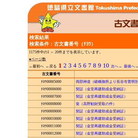
検索結果
検索条件：古文書番号（ﾁﾖｳ）
1175件中の1 ～ 20件までを表示しています。
●ページ数
1
2
3
4
5
6
7
8
9
10
←最初へ ←戻る
次へ→
最後へ
古文書番号
ﾁﾖｳ00005000
両部神道（嵯峨御所より長谷寺寛明
ﾁﾖｳ00006000
契証（金堂再建助成金受納証）
ﾁﾖｳ00007000
契証（金堂再建助成金受納証）
ﾁﾖｳ00008000
覚（高野勧財受取の件）
ﾁﾖｳ00009000
契証（金堂再建助成金受納証）
ﾁﾖｳ00010000
契証（金堂再建助成金受納証）
ﾁﾖｳ00011000
契証（金堂再建助成金受納証）
ﾁﾖｳ00012000
契証（金堂再建助成金受納証）