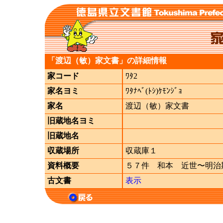
「渡辺（敏）家文書」の詳細情報
家コード
ﾜﾀ2
家名ヨミ
ﾜﾀﾅﾍﾞ(ﾄｼ)ｹﾓﾝｼﾞｮ
家名
渡辺（敏）家文書
旧蔵地名ヨミ
旧蔵地名
収蔵場所
収蔵庫１
資料概要
５７件 和本 近世〜明治
古文書
表示