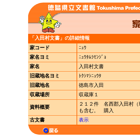
「入田村文書」の詳細情報
家コード
ﾆｭｳ
家名ヨミ
ﾆｭｳﾀﾑﾗﾓﾝｼﾞｮ
家名
入田村文書
旧蔵地名ヨミ
ﾄｸｼﾏｼﾆｭｳﾀ
旧蔵地名
徳島市入田
収蔵場所
収蔵庫１
２１２件 名西郡入田村（
資料概要
も含む。 購入
古文書
表示