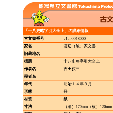
「十八史略字引大全上」の詳細情報
古文書番号
ﾜﾀ200018000
家名
渡辺（敏）家文書
旧蔵地名
標題
十八史略字引大全上
作者名
吉田荻三
宛者名
年代
明治１４年３月
形態
冊
材質
紙
寸法
（縦）170mm（横）120mm