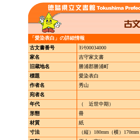
「愛染表白」の詳細情報
古文書番号
ﾖｼﾓ00034000
家名
吉守家文書
旧蔵地名
勝浦郡勝浦町
標題
愛染表白
作者名
秀山
宛者名
年代
（ 近世中期）
形態
冊
材質
紙
寸法
（縦）180mm（横）170mm