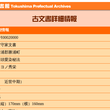
細情報
ｼﾓ00020000
吉守家文書
勝浦郡勝浦町
両頭愛染秘法
イヨノ秀栄
（ 近世中期）
冊
紙
縦）170mm（横）160mm