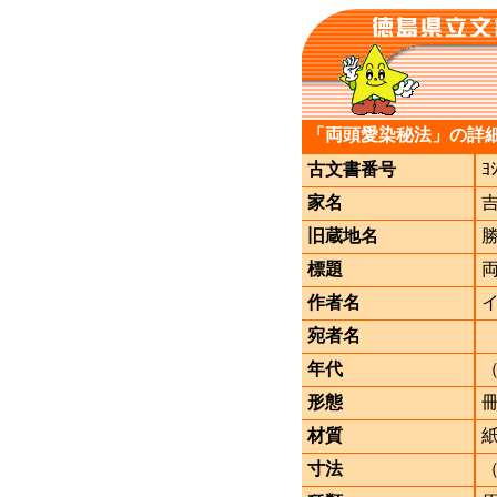
「両頭愛染秘法」の詳
古文書番号
ﾖ
家名
旧蔵地名
標題
作者名
宛者名
年代
形態
材質
寸法
（