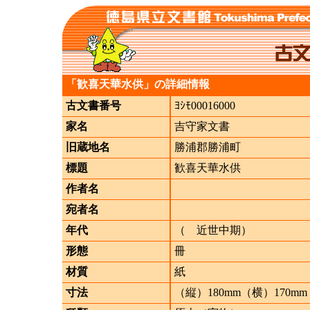
「歓喜天華水供」の詳細情報
古文書番号
ﾖｼﾓ00016000
家名
吉守家文書
旧蔵地名
勝浦郡勝浦町
標題
歓喜天華水供
作者名
宛者名
年代
（ 近世中期）
形態
冊
材質
紙
寸法
（縦）180mm（横）170mm