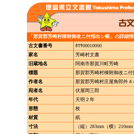
「那賀郡芳崎村棟附御改ニ付指出シ帳」の詳細情
古文書番号
ﾎｳｻ00010000
家名
芳崎村文書
旧蔵地名
阿南市那賀川町芳崎
標題
那賀郡芳崎村棟附御改ニ付
作者名
那賀郡芳崎村庄屋角郎外４
宛者名
伏屋岡三郎
年代
天明２年
形態
枚
材質
紙
寸法
（縦）283mm（横）210mm