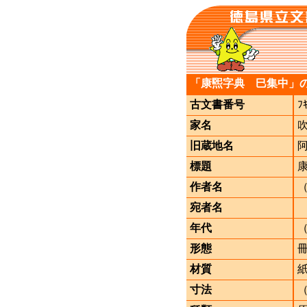
「康煕字典 巳集中」
古文書番号
ﾌ
家名
旧蔵地名
標題
作者名
宛者名
年代
形態
材質
寸法
（