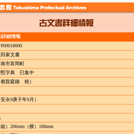
の詳細情報
ｷﾀ00018000
吹田家文書
阿南市富岡町
康煕字典 巳集中
（都賀庭鐘 校）
（安永9庚子年9月）
冊
紙
縦）266mm（横）186mm