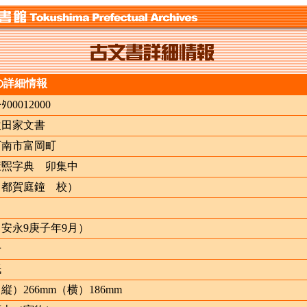
の詳細情報
ｷﾀ00012000
吹田家文書
阿南市富岡町
康煕字典 卯集中
（都賀庭鐘 校）
（安永9庚子年9月）
冊
紙
縦）266mm（横）186mm