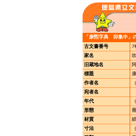
「康煕字典 卯集中」
古文書番号
ﾌ
家名
旧蔵地名
標題
作者名
宛者名
年代
形態
材質
寸法
（