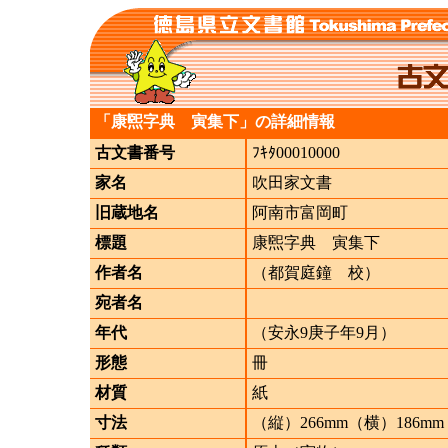
「康煕字典 寅集下」の詳細情報
古文書番号
ﾌｷﾀ00010000
家名
吹田家文書
旧蔵地名
阿南市富岡町
標題
康煕字典 寅集下
作者名
（都賀庭鐘 校）
宛者名
年代
（安永9庚子年9月）
形態
冊
材質
紙
寸法
（縦）266mm（横）186mm