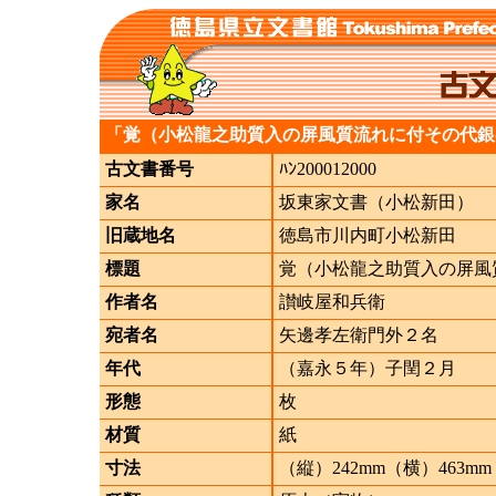
「覚（小松龍之助質入の屏風質流れに付その代銀
古文書番号
ﾊﾝ200012000
家名
坂東家文書（小松新田）
旧蔵地名
徳島市川内町小松新田
標題
覚（小松龍之助質入の屏風
作者名
讃岐屋和兵衛
宛者名
矢邊孝左衛門外２名
年代
（嘉永５年）子閏２月
形態
枚
材質
紙
寸法
（縦）242mm（横）463mm