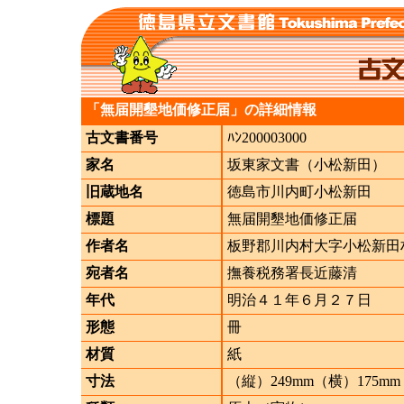
「無届開墾地価修正届」の詳細情報
古文書番号
ﾊﾝ200003000
家名
坂東家文書（小松新田）
旧蔵地名
徳島市川内町小松新田
標題
無届開墾地価修正届
作者名
板野郡川内村大字小松新田
宛者名
撫養税務署長近藤清
年代
明治４１年６月２７日
形態
冊
材質
紙
寸法
（縦）249mm（横）175mm