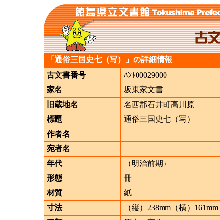
「通俗三国史七（写）」の詳細情報
古文書番号
ﾊﾝﾄ00029000
家名
坂東家文書
旧蔵地名
名西郡石井町高川原
標題
通俗三国史七（写）
作者名
宛者名
年代
（明治前期）
形態
冊
材質
紙
寸法
（縦）238mm（横）161mm