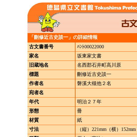
「刪修近古史談一」の詳細情報
古文書番号
ﾊﾝﾄ00022000
家名
坂東家文書
旧蔵地名
名西郡石井町高川原
標題
刪修近古史談一
作者名
磐溪大槻他２名
宛者名
年代
明治２７年
形態
冊
材質
紙
寸法
（縦）221mm（横）152mm