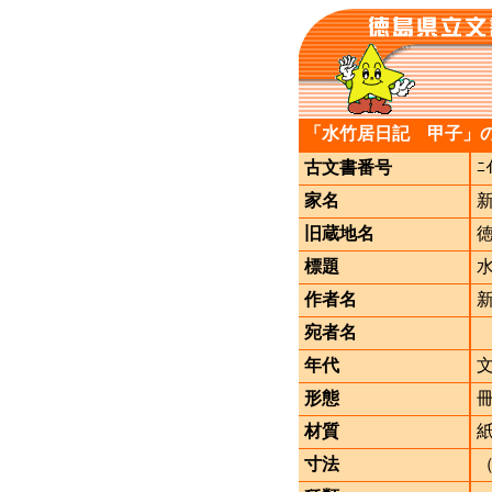
「水竹居日記 甲子」
古文書番号
ﾆ
家名
旧蔵地名
標題
作者名
宛者名
年代
形態
材質
寸法
（