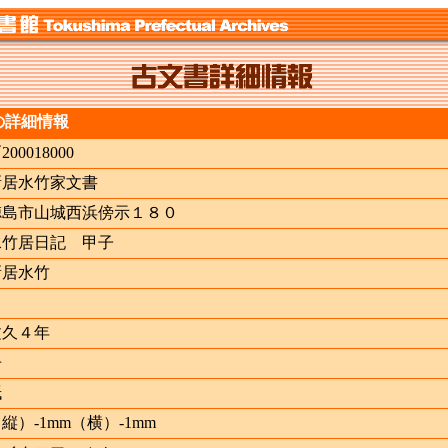
の詳細情報
ｲ200018000
新居水竹家文書
徳島市山城西浜傍示１８０
水竹居日記 甲子
新居水竹
文久４年
冊
紙
縦）-1mm（横）-1mm