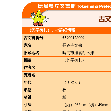
「（梵字御札）」の詳細情報
古文書番号
ﾁﾖｳ00178000
家名
長谷寺文書
旧蔵地名
鳴門市撫養町木津
標題
（梵字御札）
作者名
宛者名
年代
（明治期）
形態
枚
材質
紙
寸法
（縦）263mm（横）49mm