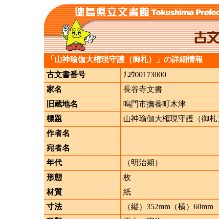
「山神瑜伽大権現守護（御札）」の詳細情報
古文書番号
ﾁﾖｳ00173000
家名
長谷寺文書
旧蔵地名
鳴門市撫養町木津
標題
山神瑜伽大権現守護（御札
作者名
宛者名
年代
（明治期）
形態
枚
材質
紙
寸法
（縦）352mm（横）60mm