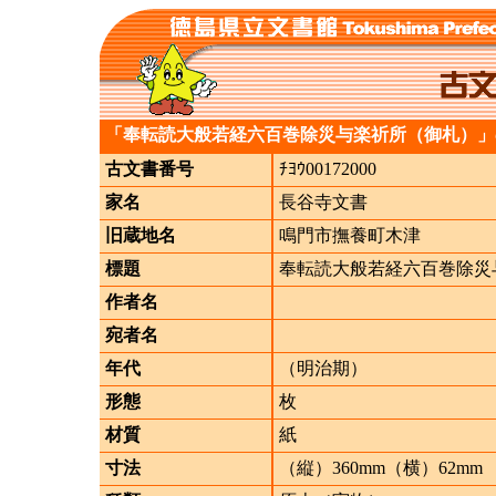
「奉転読大般若経六百巻除災与楽祈所（御札）」
古文書番号
ﾁﾖｳ00172000
家名
長谷寺文書
旧蔵地名
鳴門市撫養町木津
標題
奉転読大般若経六百巻除災
作者名
宛者名
年代
（明治期）
形態
枚
材質
紙
寸法
（縦）360mm（横）62mm