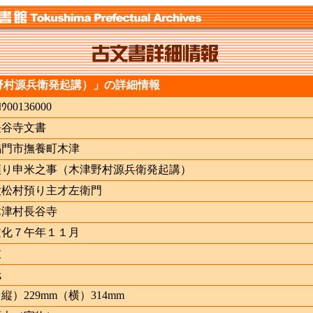
野村源兵衛発起講）」の詳細情報
ﾖｳ00136000
長谷寺文書
鳴門市撫養町木津
預り申米之事（木津野村源兵衛発起講）
大松村預り主才左衛門
木津村長谷寺
文化７午年１１月
枚
紙
縦）229mm（横）314mm