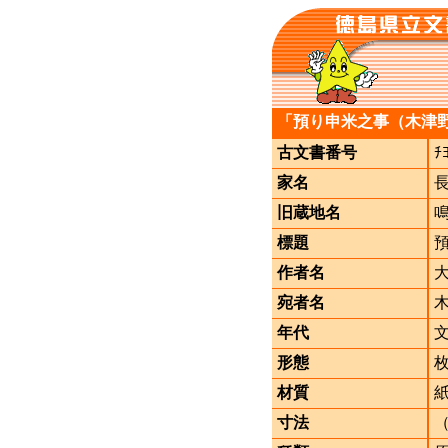
「預り申米之事（木津
古文書番号
ﾁ
家名
旧蔵地名
標題
作者名
宛者名
年代
形態
材質
寸法
（