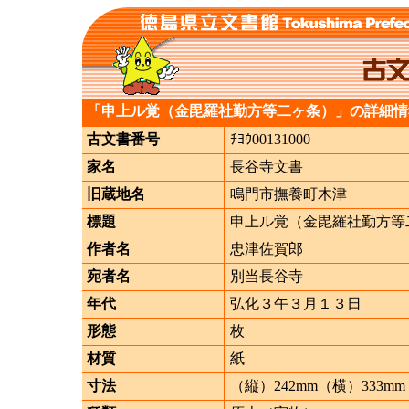
「申上ル覚（金毘羅社勤方等二ヶ条）」の詳細情
古文書番号
ﾁﾖｳ00131000
家名
長谷寺文書
旧蔵地名
鳴門市撫養町木津
標題
申上ル覚（金毘羅社勤方等
作者名
忠津佐賀郎
宛者名
別当長谷寺
年代
弘化３午３月１３日
形態
枚
材質
紙
寸法
（縦）242mm（横）333mm