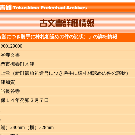
造営につき勝手に棟札相認めの件の詫状）」の詳細情報
ﾖｳ00129000
長谷寺文書
鳴門市撫養町木津
申上覚（新町御旅処造営につき勝手に棟札相認めの件の詫状）
忠津加賀
別当長谷寺
天保１４年癸卯２月７日
枚
紙
縦）240mm（横）328mm