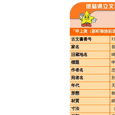
「申上覚（新町御旅処
古文書番号
ﾁ
家名
旧蔵地名
標題
作者名
宛者名
年代
形態
材質
寸法
（